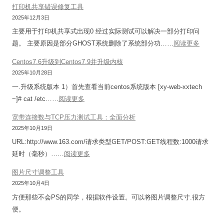
8
打印机共享错误修复工具
复
连
a
任
2025年12月3日
工
接
b
务
具
主要用于打印机共享式出现0 经过实际测试可以解决一部分打印问
密
e
栏
：
题。 主要原因是部分GHOST系统删除了系统部分功……
阅读更多
码
l
右
打
导
S
Centos7.6升级到Centos7.9并升级内核
下
印
出
h
2025年10月28日
角
机
解
o
一.升级系统版本 1）首先查看当前centos系统版本 [xy-web-xxtech
图
共
密
p
：
~]# cat /etc……
阅读更多
标
享
工
f
C
显
错
宽带连接数与TCP压力测试工具：全面分析
具
o
e
示
误
2025年10月19日
(
r
n
不
修
N
URL:http://www.163.com/请求类型GET/POST:GET线程数:1000请求
T
t
全
复
C
：
延时（毫秒）……
阅读更多
S
o
，
工
X
宽
C
s
图片尺寸调整工具
空
具
/
带
&
7
2025年10月4日
白
C
连
z
.
图
方便那些不会PS的同学，根据软件设置。可以将图片调整尺寸.很方
o
接
e
6
标
便。
n
数
n
升
解