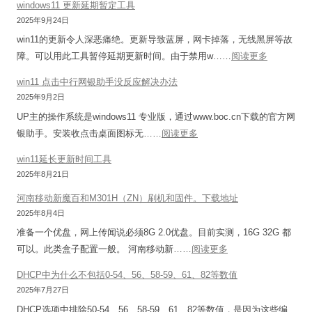
n
与
windows11 更新延期暂定工具
p
级
决
e
T
2025年9月24日
e
到
方
c
C
r
win11的更新令人深恶痛绝。更新导致蓝屏，网卡掉落，无线黑屏等故
C
案
t
P
t
：
障。可以用此工具暂停延期更新时间。由于禁用w……
阅读更多
e
i
压
标
w
n
win11 点击中行网银助手没反应解决办法
o
力
签
i
t
2025年9月2日
n
测
软
n
o
UP主的操作系统是windows11 专业版，通过www.boc.cn下载的官方网
s
试
件
d
s
：
银助手。安装收点击桌面图标无……
阅读更多
.
工
的
o
7
w
X
具
简
w
win11延长更新时间工具
.
i
M
：
单
s
2025年8月21日
9
n
L
全
用
1
并
河南移动新魔百和M301H（ZN）刷机和固件。下载地址
1
)
面
法
1
升
2025年8月4日
1
–
分
。
更
级
准备一个优盘，网上传闻说必须8G 2.0优盘。目前实测，16G 32G 都
点
支
析
标
新
内
：
可以。此类盒子配置一般。 河南移动新……
阅读更多
击
持
签
延
核
河
中
N
打
期
DHCP中为什么不包括0-54、56、58-59、61、82等数值
南
行
a
印
暂
2025年7月27日
移
网
v
机
定
DHCP选项中排除50-54、56、58-59、61、82等数值，是因为这些编