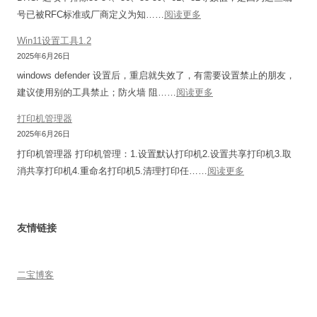
动
银
i
双
工
：
号已被RFC标准或厂商定义为‌知……
阅读更多
新
助
c
排
具
D
魔
手
Win11设置工具1.2
a
单
H
百
没
2025年6月26日
t
排
C
和
反
1
windows defender 设置后，重启就失效了，有需要设置禁止的朋友，
标
P
M
应
：
1
建议使用别的工具禁止；防火墙 阻……
阅读更多
签
中
3
解
W
&
用
为
打印机管理器
0
决
i
1
法
什
2025年6月26日
1
办
n
2
么
打印机管理器 打印机管理：1.设置默认打印机2.设置共享打印机3.取
H
法
1
+
不
：
消共享打印机4.重命名打印机5.清理打印任……
阅读更多
（
1
包
打
Z
设
括
印
N
置
0
机
）
友情链接
工
-
管
刷
具
5
理
机
1
4
器
二宝博客
和
.
、
固
2
5
件