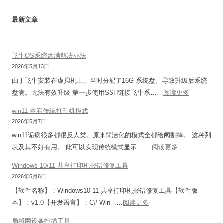
最新文章
飞牛OS系统盘满解决办法
2026年5月13日
由于飞牛安装在虚拟机上。当时分配了16G 系统盘。导致升级后系统
：
盘满。无法有效升级 第一步使用SSH链接飞牛系……
阅读更多
飞
win11 查看传统打印机模式
牛
2026年5月7日
O
win11诟病很多都很反人类。原来简洁化的模式全都给阉割掉。 这种列
S
：
表及其不好有用。 此可以实现传统模式显示 ……
阅读更多
系
w
统
Windows 10/11 共享打印机报错修复工具
i
盘
2026年5月6日
n
满
【软件名称】：Windows10-11 共享打印机报错修复工具【软件版
1
解
：
本】：v1.0【开发语言】：C# Win……
阅读更多
1
决
W
查
局域网设备扫描工具