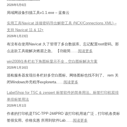
办
i
看
2026年5月6日
法
n
传
局域网设备扫描工具v1.1.exe – 蓝奏云
d
统
o
实用工具Navicat 连接密码导出解密工具 (NCX/Connections.XML) –
打
w
支持 Navicat 11 & 12+
印
s
2026年1月23日
机
1
有没有在使用Navicat 久了管理了多台数据库。忘记配置root密码。那
模
0
：
么这款工具能解决燃眉之急。 【功能简……
阅读更多
式
/
实
win2008任务栏右下角图标显示不全，空白图标解决方案
1
用
2026年1月16日
1
工
巡检服务器发现任务栏好多空白图标。网络图标也找不到了。 rem 关
共
具
：
闭Windows外壳程序explorerta……
阅读更多
享
N
w
打
a
LabelShop for TSC & zenpert 标签软件的简单用法。标签打印机双排
i
印
v
单排标签用法
n
机
i
2026年1月1日
2
报
c
作者的打印机是TSC-TPP-244PRO 该打印机用途广泛，打印机各类标
0
错
a
：
签很实用。价格实惠 所用到软件Lab……
阅读更多
0
修
t
L